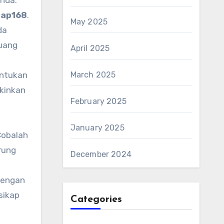
nda.
ap168
.
May 2025
da
luang
April 2025
entukan
March 2025
kinkan
February 2025
January 2025
Cobalah
rung
December 2024
dengan
sikap
Categories