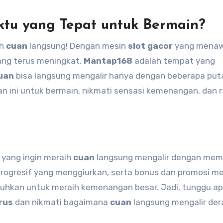
ktu yang Tepat untuk Bermain?
ih
cuan
langsung! Dengan mesin
slot gacor
yang menaw
ang terus meningkat,
Mantap168
adalah tempat yang
uan
bisa langsung mengalir hanya dengan beberapa put
 ini untuk bermain, nikmati sensasi kemenangan, dan 
 yang ingin meraih
cuan
langsung mengalir dengan mem
 progresif yang menggiurkan, serta bonus dan promosi me
kan untuk meraih kemenangan besar. Jadi, tunggu apa
rus
dan nikmati bagaimana
cuan
langsung mengalir der