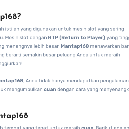
ap168?
h istilah yang digunakan untuk mesin slot yang sering
. Mesin slot dengan
RTP (Return to Player)
yang tingg
ang menangnya lebih besar.
Mantap168
menawarkan ba
ng berarti semakin besar peluang Anda untuk meraih
ggiurkan!
antap168
, Anda tidak hanya mendapatkan pengalaman
untuk mengumpulkan
cuan
dengan cara yang menyenangk
ntap168
h tempat yang tepat untuk meraih
cuan
. Berikut adala