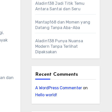
Aladin138 Jadi Titik Temu
Antara Santai dan Seru
Mantap168 dan Momen yang
Datang Tanpa Aba-Aba
i,
nyak
Aladin138 Punya Nuansa
Modern Tanpa Terlihat
Dipaksakan
Recent Comments
an dan
A WordPress Commenter
on
Hello world!
h