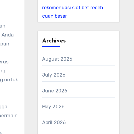
rekomendasi slot bet receh
cuan besar
ah
, Anda
Archives
pun
August 2026
erus
ang
July 2026
ng untuk
June 2026
gga
May 2026
 bermain
April 2026
a,