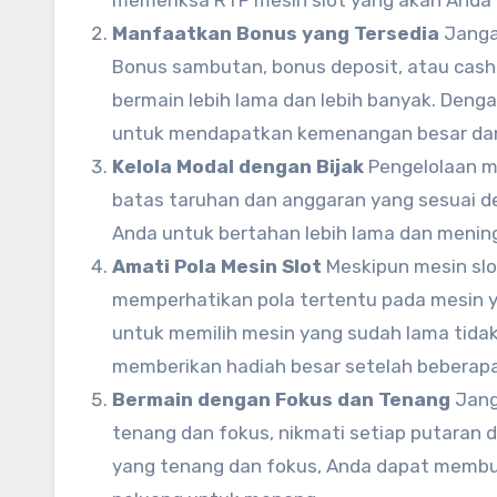
memeriksa RTP mesin slot yang akan Anda
Manfaatkan Bonus yang Tersedia
Janga
Bonus sambutan, bonus deposit, atau cas
bermain lebih lama dan lebih banyak. Deng
untuk mendapatkan kemenangan besar d
Kelola Modal dengan Bijak
Pengelolaan mo
batas taruhan dan anggaran yang sesuai
Anda untuk bertahan lebih lama dan menin
Amati Pola Mesin Slot
Meskipun mesin slo
memperhatikan pola tertentu pada mesin 
untuk memilih mesin yang sudah lama tidak
memberikan hadiah besar setelah beberap
Bermain dengan Fokus dan Tenang
Jang
tenang dan fokus, nikmati setiap putaran 
yang tenang dan fokus, Anda dapat membu