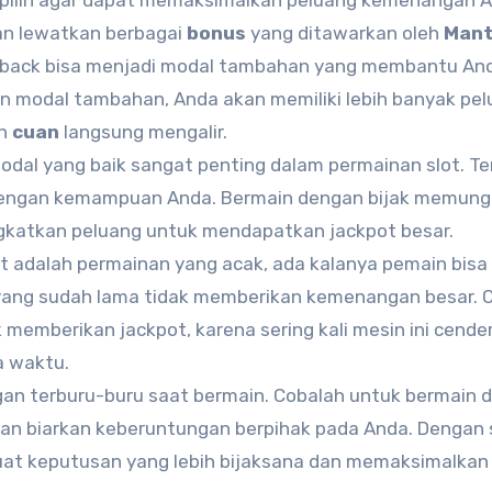
 pilih agar dapat memaksimalkan peluang kemenangan A
n lewatkan berbagai
bonus
yang ditawarkan oleh
Mant
hback bisa menjadi modal tambahan yang membantu An
an modal tambahan, Anda akan memiliki lebih banyak pe
an
cuan
langsung mengalir.
dal yang baik sangat penting dalam permainan slot. T
 dengan kemampuan Anda. Bermain dengan bijak memung
gkatkan peluang untuk mendapatkan jackpot besar.
t adalah permainan yang acak, ada kalanya pemain bisa
yang sudah lama tidak memberikan kemenangan besar. 
 memberikan jackpot, karena sering kali mesin ini cende
a waktu.
an terburu-buru saat bermain. Cobalah untuk bermain 
dan biarkan keberuntungan berpihak pada Anda. Dengan 
at keputusan yang lebih bijaksana dan memaksimalkan