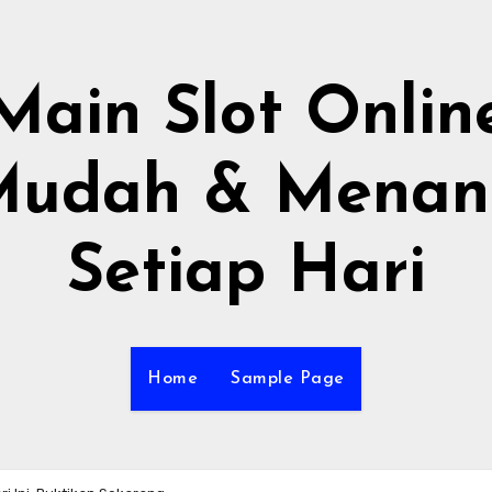
Main Slot Onlin
Mudah & Menan
Setiap Hari
Home
Sample Page