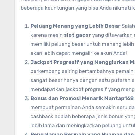
beberapa keuntungan yang bisa Anda nikmati ket
Peluang Menang yang Lebih Besar
Salah
karena mesin
slot gacor
yang ditawarkan m
memiliki peluang besar untuk menang lebih
akan lebih cepat mengalir ke akun Anda!
Jackpot Progresif yang Menggiurkan
M
berkembang seiring bertambahnya pemain y
sangat besar hanya dengan satu putaran s
mendapatkan jackpot progresif yang meng
Bonus dan Promosi Menarik
Mantap168
membuat permainan Anda semakin seru da
cashback adalah beberapa jenis bonus yang
lebih lama dan meningkatkan peluang untu
Pengalaman Bermain yang Nyaman dan