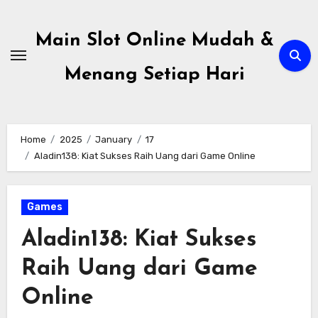
Skip
to
Main Slot Online Mudah &
content
Menang Setiap Hari
Home
2025
January
17
Aladin138: Kiat Sukses Raih Uang dari Game Online
Games
Aladin138: Kiat Sukses
Raih Uang dari Game
Online