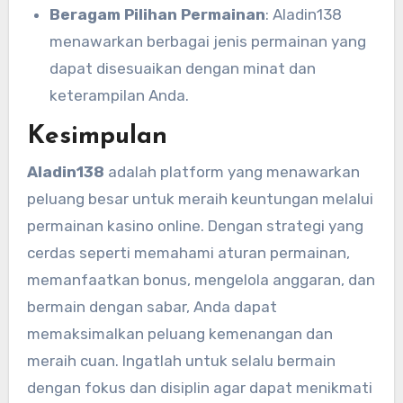
Beragam Pilihan Permainan
: Aladin138
menawarkan berbagai jenis permainan yang
dapat disesuaikan dengan minat dan
keterampilan Anda.
Kesimpulan
Aladin138
adalah platform yang menawarkan
peluang besar untuk meraih keuntungan melalui
permainan kasino online. Dengan strategi yang
cerdas seperti memahami aturan permainan,
memanfaatkan bonus, mengelola anggaran, dan
bermain dengan sabar, Anda dapat
memaksimalkan peluang kemenangan dan
meraih cuan. Ingatlah untuk selalu bermain
dengan fokus dan disiplin agar dapat menikmati