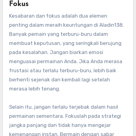
Fokus
Kesabaran dan fokus adalah dua elemen
penting dalam meraih keuntungan di Aladin138.
Banyak pemain yang terburu-buru dalam
membuat keputusan, yang seringkali berujung
pada kesalahan. Jangan biarkan emosi
menguasai permainan Anda. Jika Anda merasa
frustasi atau terlalu terburu-buru, lebih baik
berhenti sejenak dan kembali lagi setelah
merasa lebih tenang.
Selain itu, jangan terlalu terjebak dalam hasil
permainan sementara. Fokuslah pada strategi
jangka panjang dan tidak hanya mengejar
kemenangan instan. Bermain dengan sabar