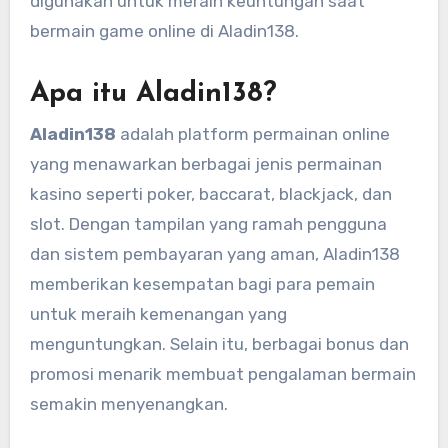
digunakan untuk meraih keuntungan saat
bermain game online di Aladin138.
Apa itu Aladin138?
Aladin138
adalah platform permainan online
yang menawarkan berbagai jenis permainan
kasino seperti poker, baccarat, blackjack, dan
slot. Dengan tampilan yang ramah pengguna
dan sistem pembayaran yang aman, Aladin138
memberikan kesempatan bagi para pemain
untuk meraih kemenangan yang
menguntungkan. Selain itu, berbagai bonus dan
promosi menarik membuat pengalaman bermain
semakin menyenangkan.