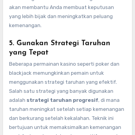
akan membantu Anda membuat keputusan
yang lebih bijak dan meningkatkan peluang
kemenangan.
5.
Gunakan Strategi Taruhan
yang Tepat
Beberapa permainan kasino seperti poker dan
blackjack memungkinkan pemain untuk
menggunakan strategi taruhan yang efektif.
Salah satu strategi yang banyak digunakan
adalah
strategi taruhan progresif
, di mana
taruhan meningkat setelah setiap kemenangan
dan berkurang setelah kekalahan. Teknik ini
bertujuan untuk memaksimalkan kemenangan