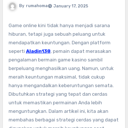
By
rumahoma
January 17, 2025
Game online kini tidak hanya menjadi sarana
hiburan, tetapi juga sebuah peluang untuk
mendapatkan keuntungan. Dengan platform
seperti
Aladin138
, pemain dapat merasakan
pengalaman bermain game kasino sambil
berpeluang menghasilkan uang. Namun, untuk
meraih keuntungan maksimal, tidak cukup
hanya mengandalkan keberuntungan semata.
Dibutuhkan strategi yang tepat dan cerdas
untuk memastikan permainan Anda lebih
menguntungkan. Dalam artikel ini, kita akan
membahas berbagai strategi cerdas yang dapat