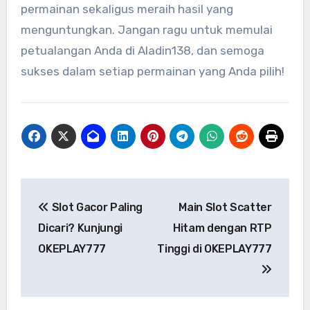
permainan sekaligus meraih hasil yang
menguntungkan. Jangan ragu untuk memulai
petualangan Anda di Aladin138, dan semoga
sukses dalam setiap permainan yang Anda pilih!
Post
Slot Gacor Paling
Main Slot Scatter
navigation
Dicari? Kunjungi
Hitam dengan RTP
OKEPLAY777
Tinggi di OKEPLAY777