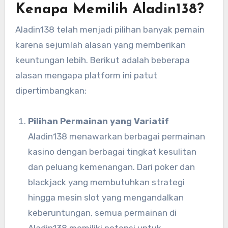
Kenapa Memilih Aladin138?
Aladin138 telah menjadi pilihan banyak pemain
karena sejumlah alasan yang memberikan
keuntungan lebih. Berikut adalah beberapa
alasan mengapa platform ini patut
dipertimbangkan:
Pilihan Permainan yang Variatif
Aladin138 menawarkan berbagai permainan
kasino dengan berbagai tingkat kesulitan
dan peluang kemenangan. Dari poker dan
blackjack yang membutuhkan strategi
hingga mesin slot yang mengandalkan
keberuntungan, semua permainan di
Aladin138 memiliki potensi untuk