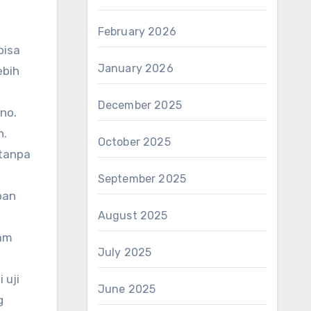
February 2026
bisa
January 2026
ebih
December 2025
no.
n.
October 2025
 tanpa
September 2025
pan
August 2025
jam
July 2025
 uji
June 2025
g