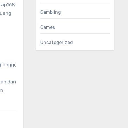
tap168.
Gambling
luang
Games
Uncategorized
tinggi,
kan dan
an