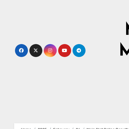
Skip
to
content