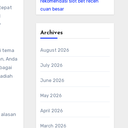
rekomendasi slot bet receh
 tepat
cuan besar
l
P
Archives
i tema
August 2026
an, Anda
July 2026
rbagai
hadiah
June 2026
May 2026
April 2026
 alasan
March 2026