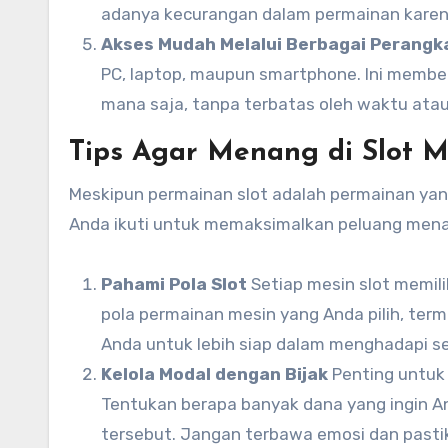
adanya kecurangan dalam permainan karena 
Akses Mudah Melalui Berbagai Perangk
PC, laptop, maupun smartphone. Ini membe
mana saja, tanpa terbatas oleh waktu ata
Tips Agar Menang di Slot 
Meskipun permainan slot adalah permainan ya
Anda ikuti untuk memaksimalkan peluang mena
Pahami Pola Slot
Setiap mesin slot memili
pola permainan mesin yang Anda pilih, term
Anda untuk lebih siap dalam menghadapi s
Kelola Modal dengan Bijak
Penting untuk 
Tentukan berapa banyak dana yang ingin A
tersebut. Jangan terbawa emosi dan pasti