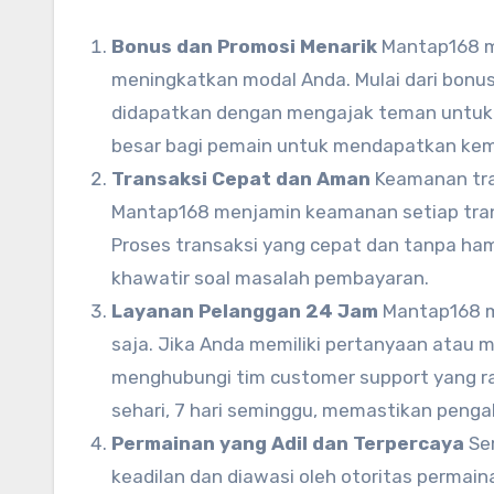
Bonus dan Promosi Menarik
Mantap168 m
meningkatkan modal Anda. Mulai dari bonus
didapatkan dengan mengajak teman untuk 
besar bagi pemain untuk mendapatkan kem
Transaksi Cepat dan Aman
Keamanan tran
Mantap168 menjamin keamanan setiap trans
Proses transaksi yang cepat dan tanpa h
khawatir soal masalah pembayaran.
Layanan Pelanggan 24 Jam
Mantap168 m
saja. Jika Anda memiliki pertanyaan atau m
menghubungi tim customer support yang r
sehari, 7 hari seminggu, memastikan peng
Permainan yang Adil dan Terpercaya
Sem
keadilan dan diawasi oleh otoritas permai