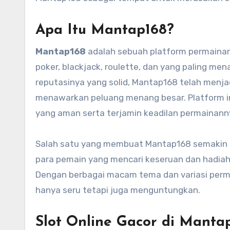
Apa Itu Mantap168?
Mantap168
adalah sebuah platform permainan
poker, blackjack, roulette, dan yang paling mena
reputasinya yang solid, Mantap168 telah menj
menawarkan peluang menang besar. Platform in
yang aman serta terjamin keadilan permainann
Salah satu yang membuat Mantap168 semakin di
para pemain yang mencari keseruan dan hadiah 
Dengan berbagai macam tema dan variasi perm
hanya seru tetapi juga menguntungkan.
Slot Online Gacor di Manta