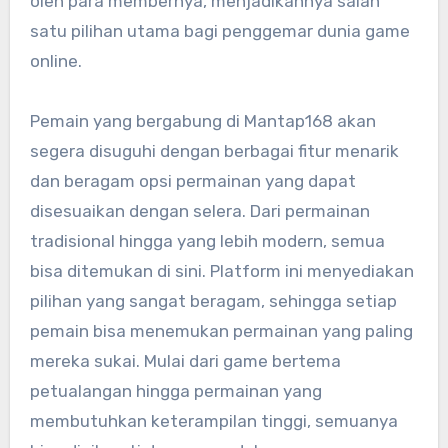
oleh para membernya, menjadikannya salah
satu pilihan utama bagi penggemar dunia game
online.
Pemain yang bergabung di Mantap168 akan
segera disuguhi dengan berbagai fitur menarik
dan beragam opsi permainan yang dapat
disesuaikan dengan selera. Dari permainan
tradisional hingga yang lebih modern, semua
bisa ditemukan di sini. Platform ini menyediakan
pilihan yang sangat beragam, sehingga setiap
pemain bisa menemukan permainan yang paling
mereka sukai. Mulai dari game bertema
petualangan hingga permainan yang
membutuhkan keterampilan tinggi, semuanya