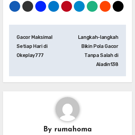
Post
Gacor Maksimal
Langkah-langkah
navigation
Setiap Hari di
Bikin Pola Gacor
Okeplay777
Tanpa Salah di
Aladin138
By
rumahoma