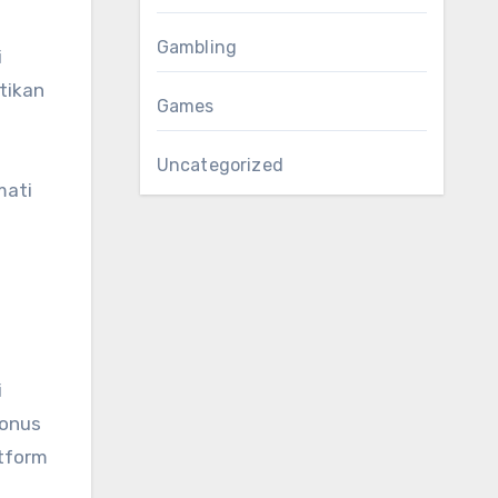
Gambling
i
tikan
Games
Uncategorized
mati
i
bonus
tform