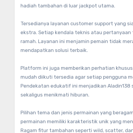
hadiah tambahan di luar jackpot utama.
Tersedianya layanan customer support yang 
ekstra. Setiap kendala teknis atau pertanyaan
ramah. Layanan ini menjamin pemain tidak mer
mendapatkan solusi terbaik.
Platform ini juga memberikan perhatian khusus
mudah diikuti tersedia agar setiap pengguna
Pendekatan edukatif ini menjadikan Aladin138 
sekaligus menikmati hiburan.
Pilihan tema dan jenis permainan yang beragam 
permainan memiliki karakteristik unik yang me
Ragam fitur tambahan seperti wild, scatter, d