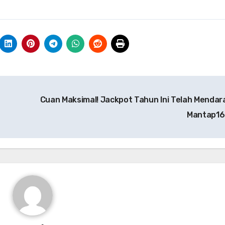
Cuan Maksimal! Jackpot Tahun Ini Telah Mendara
Mantap1