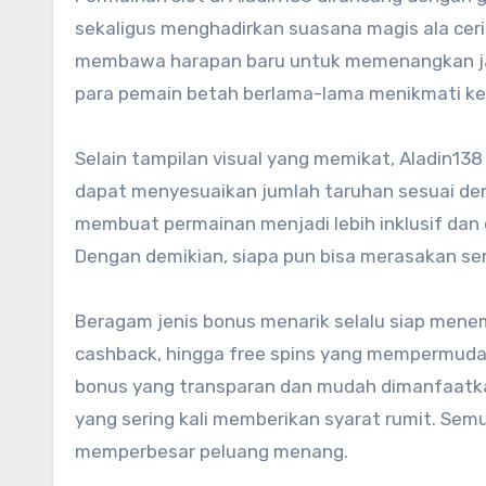
sekaligus menghadirkan suasana magis ala ceri
membawa harapan baru untuk memenangkan jac
para pemain betah berlama-lama menikmati ke
Selain tampilan visual yang memikat, Aladin13
dapat menyesuaikan jumlah taruhan sesuai deng
membuat permainan menjadi lebih inklusif dan
Dengan demikian, siapa pun bisa merasakan se
Beragam jenis bonus menarik selalu siap menem
cashback, hingga free spins yang mempermud
bonus yang transparan dan mudah dimanfaatka
yang sering kali memberikan syarat rumit. Se
memperbesar peluang menang.