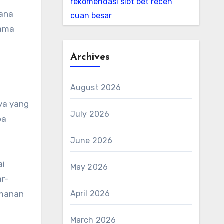
rekomendasi slot bet receh
dana
cuan besar
lama
Archives
August 2026
ya yang
July 2026
pa
June 2026
ai
May 2026
ar-
amanan
April 2026
March 2026