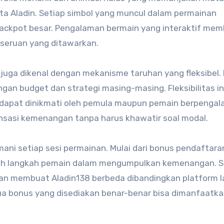
ta Aladin. Setiap simbol yang muncul dalam permainan
kpot besar. Pengalaman bermain yang interaktif me
seruan yang ditawarkan.
8 juga dikenal dengan mekanisme taruhan yang fleksibel.
an budget dan strategi masing-masing. Fleksibilitas in
 dapat dinikmati oleh pemula maupun pemain berpengal
nsasi kemenangan tanpa harus khawatir soal modal.
ani setiap sesi permainan. Mulai dari bonus pendaftara
ah langkah pemain dalam mengumpulkan kemenangan. 
n membuat Aladin138 berbeda dibandingkan platform l
mua bonus yang disediakan benar-benar bisa dimanfaatk