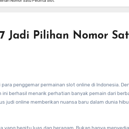
lihan Nomor Satu Pecinta Slot.
 Jadi Pilihan Nomor Sa
 para penggemar permainan slot online di Indonesia. De
ini berhasil menarik perhatian banyak pemain dari berb
us judi online memberikan nuansa baru dalam dunia hibu
nya yang begitu luas dan beragam. Bukan hanya menyedi