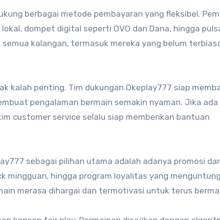
ukung berbagai metode pembayaran yang fleksibel. Pem
lokal, dompet digital seperti OVO dan Dana, hingga pulsa
an semua kalangan, termasuk mereka yang belum terbias
tak kalah penting. Tim dukungan Okeplay777 siap memb
membuat pengalaman bermain semakin nyaman. Jika ada
tim customer service selalu siap memberikan bantuan
lay777 sebagai pilihan utama adalah adanya promosi da
ck mingguan, hingga program loyalitas yang menguntun
in merasa dihargai dan termotivasi untuk terus bermai