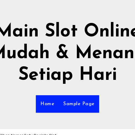
Main Slot Onlin
Mudah & Menan
Setiap Hari
Home
Sample Page