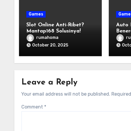
Games
Game
Slot Online Anti-Ribet?
Auto 
Mantap168 Solusinya!
Bener
“Main
rumahoma
r
October 20, 2025
Octo
Leave a Reply
Your email address will not be published.
Required
Comment
*