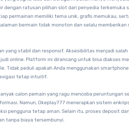
r dengan ratusan pilihan slot dari penyedia terkemuka s
iap permainan memiliki tema unik, grafis memukau, serta
galaman bermain tidak monoton dan selalu memberikan 
n yang stabil dan responsif. Aksesibilitas menjadi salah
di online. Platform ini dirancang untuk bisa diakses mel
ile. Tidak peduli apakah Anda menggunakan smartphone
igasi tetap intuitif.
 Banyak calon pemain yang ragu mencoba peruntungan s
informasi. Namun, Okeplay777 menerapkan sistem enkrips
aksi pengguna tetap aman. Selain itu, proses deposit da
an tanpa biaya tersembunyi.