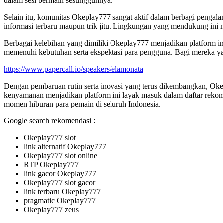
dalam sesi bermain sesungguhnya.
Selain itu, komunitas Okeplay777 sangat aktif dalam berbagi pengalam
informasi terbaru maupun trik jitu. Lingkungan yang mendukung ini
Berbagai kelebihan yang dimiliki Okeplay777 menjadikan platform in
memenuhi kebutuhan serta ekspektasi para pengguna. Bagi mereka 
https://www.papercall.io/speakers/elamonata
Dengan pembaruan rutin serta inovasi yang terus dikembangkan, Ok
kenyamanan menjadikan platform ini layak masuk dalam daftar rekome
momen hiburan para pemain di seluruh Indonesia.
Google search rekomendasi :
Okeplay777 slot
link alternatif Okeplay777
Okeplay777 slot online
RTP Okeplay777
link gacor Okeplay777
Okeplay777 slot gacor
link terbaru Okeplay777
pragmatic Okeplay777
Okeplay777 zeus