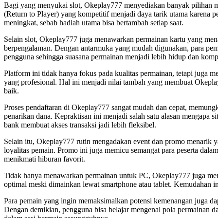
Bagi yang menyukai slot, Okeplay777 menyediakan banyak pilihan me
(Return to Player) yang kompetitif menjadi daya tarik utama karena p
meningkat, sebab hadiah utama bisa bertambah setiap saat.
Selain slot, Okeplay777 juga menawarkan permainan kartu yang mena
berpengalaman. Dengan antarmuka yang mudah digunakan, para pemain
pengguna sehingga suasana permainan menjadi lebih hidup dan kompet
Platform ini tidak hanya fokus pada kualitas permainan, tetapi juga
yang profesional. Hal ini menjadi nilai tambah yang membuat Okeplay
baik.
Proses pendaftaran di Okeplay777 sangat mudah dan cepat, memungk
penarikan dana. Kepraktisan ini menjadi salah satu alasan mengapa si
bank membuat akses transaksi jadi lebih fleksibel.
Selain itu, Okeplay777 rutin mengadakan event dan promo menarik ya
loyalitas pemain. Promo ini juga memicu semangat para peserta dala
menikmati hiburan favorit.
Tidak hanya menawarkan permainan untuk PC, Okeplay777 juga mendu
optimal meski dimainkan lewat smartphone atau tablet. Kemudahan in
Para pemain yang ingin memaksimalkan potensi kemenangan juga dap
Dengan demikian, pengguna bisa belajar mengenal pola permainan da