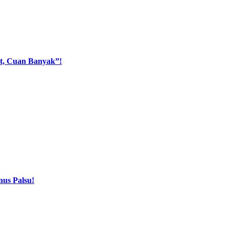
it, Cuan Banyak”!
us Palsu!