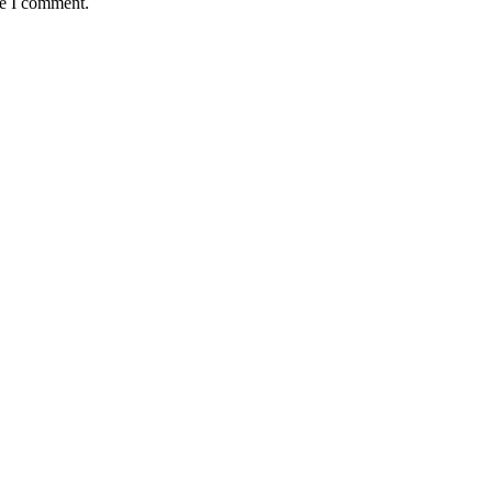
me I comment.