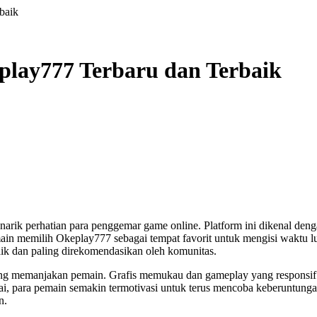
baik
lay777 Terbaru dan Terbaik
arik perhatian para penggemar game online. Platform ini dikenal den
in memilih Okeplay777 sebagai tempat favorit untuk mengisi waktu lu
baik dan paling direkomendasikan oleh komunitas.
ang memanjakan pemain. Grafis memukau dan gameplay yang responsif 
, para pemain semakin termotivasi untuk terus mencoba keberuntungan
n.