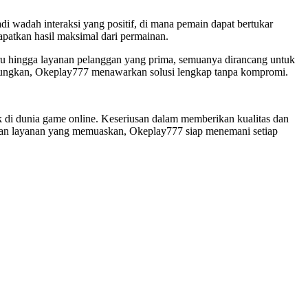
di wadah interaksi yang positif, di mana pemain dapat bertukar
patkan hasil maksimal dari permainan.
baru hingga layanan pelanggan yang prima, semuanya dirancang untuk
tungkan, Okeplay777 menawarkan solusi lengkap tanpa kompromi.
di dunia game online. Keseriusan dalam memberikan kualitas dan
f dan layanan yang memuaskan, Okeplay777 siap menemani setiap