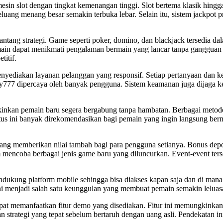
sin slot dengan tingkat kemenangan tinggi. Slot bertema klasik hin
eluang menang besar semakin terbuka lebar. Selain itu, sistem jackpot
ntang strategi. Game seperti poker, domino, dan blackjack tersedia 
 dapat menikmati pengalaman bermain yang lancar tanpa gangguan tek
itif.
 menyediakan layanan pelanggan yang responsif. Setiap pertanyaan dan k
777 dipercaya oleh banyak pengguna. Sistem keamanan juga dijaga keta
inkan pemain baru segera bergabung tanpa hambatan. Berbagai metod
tus ini banyak direkomendasikan bagi pemain yang ingin langsung berma
ng memberikan nilai tambah bagi para pengguna setianya. Bonus depos
m mencoba berbagai jenis game baru yang diluncurkan. Event-event ter
kung platform mobile sehingga bisa diakses kapan saja dan di mana s
i menjadi salah satu keunggulan yang membuat pemain semakin leluasa 
at memanfaatkan fitur demo yang disediakan. Fitur ini memungkinkan 
n strategi yang tepat sebelum bertaruh dengan uang asli. Pendekatan 