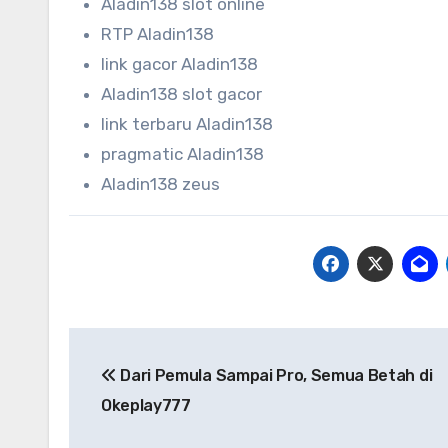
Aladin138 slot online
RTP Aladin138
link gacor Aladin138
Aladin138 slot gacor
link terbaru Aladin138
pragmatic Aladin138
Aladin138 zeus
Post
Dari Pemula Sampai Pro, Semua Betah di
navigation
Okeplay777