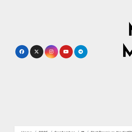
Skip
to
content