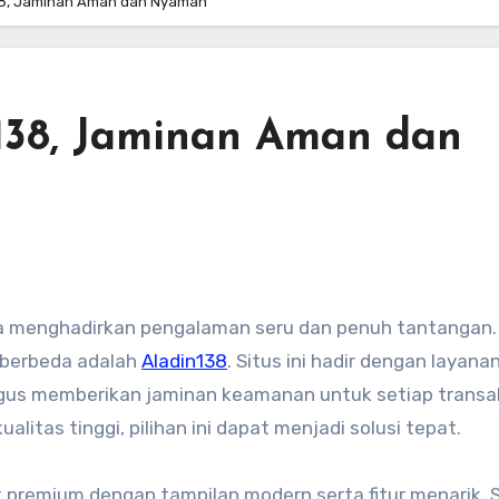
38, Jaminan Aman dan Nyaman
138, Jaminan Aman dan
 berbeda adalah
Aladin138
. Situs ini hadir dengan layana
gus memberikan jaminan keamanan untuk setiap transak
litas tinggi, pilihan ini dapat menjadi solusi tepat.
 premium dengan tampilan modern serta fitur menarik. 