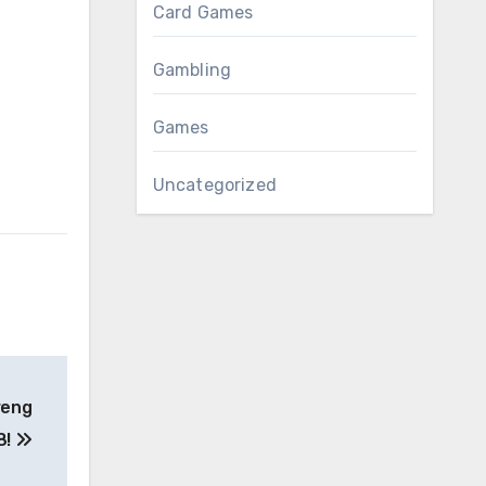
Card Games
Gambling
Games
Uncategorized
reng
8!