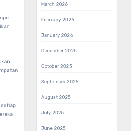
March 2026
ompet
February 2026
rikan
January 2026
December 2025
ikan
October 2025
sempatan
.
September 2025
n
August 2025
 setiap
July 2025
mereka
June 2025