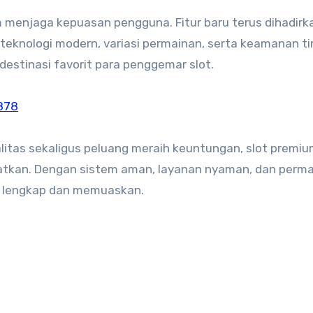
 menjaga kepuasan pengguna. Fitur baru terus dihadirk
eknologi modern, variasi permainan, serta keamanan ti
destinasi favorit para penggemar slot.
878
litas sekaligus peluang meraih keuntungan, slot premi
ewatkan. Dengan sistem aman, layanan nyaman, dan perm
ih lengkap dan memuaskan.