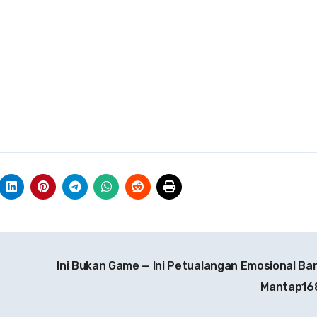
Ini Bukan Game — Ini Petualangan Emosional Ba
Mantap16