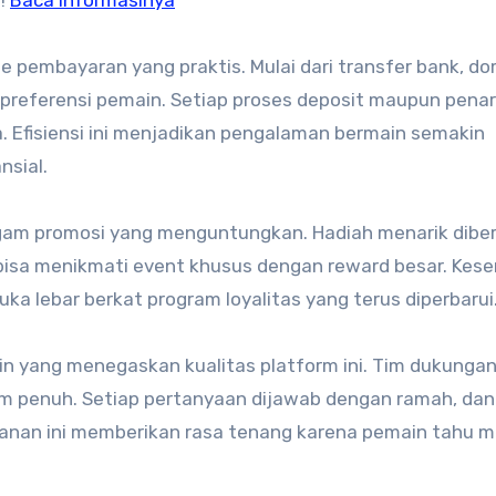
a!
Baca informasinya
e pembayaran yang praktis. Mulai dari transfer bank, d
ai preferensi pemain. Setiap proses deposit maupun pena
 Efisiensi ini menjadikan pengalaman bermain semakin
sial.
agam promosi yang menguntungkan. Hadiah menarik diber
bisa menikmati event khusus dengan reward besar. Ke
 lebar berkat program loyalitas yang terus diperbarui
in yang menegaskan kualitas platform ini. Tim dukunga
am penuh. Setiap pertanyaan dijawab dengan ramah, dan
yanan ini memberikan rasa tenang karena pemain tahu 