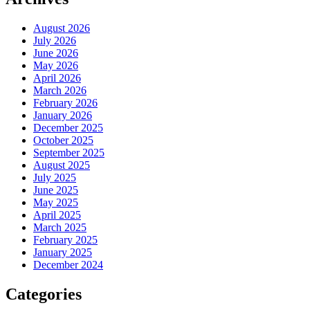
August 2026
July 2026
June 2026
May 2026
April 2026
March 2026
February 2026
January 2026
December 2025
October 2025
September 2025
August 2025
July 2025
June 2025
May 2025
April 2025
March 2025
February 2025
January 2025
December 2024
Categories