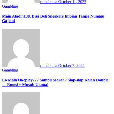
rumahoma
October 11, 2025
Gambling
Main Aladin138, Bisa Beli Sneakers Impian Tanpa Nunggu
Gajian!
rumahoma
October 7, 2025
Gambling
Lo Main Okeplay777 Sambil Marah? Siap-siap Kalah Double
— Emosi = Musuh Utama!