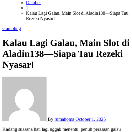
October
1
Kalau Lagi Galau, Main Slot di Aladin138—Siapa Tau
Rezeki Nyasar!
Gambling
Kalau Lagi Galau, Main Slot di
Aladin138—Siapa Tau Rezeki
Nyasar!
By
rumahoma
October 1, 2025
Kadang suasana hati lagi nggak menentu, penuh perasaan galau