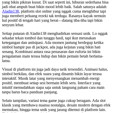
yang bikin pikiran kusut. Di saat seperti ini, hiburan sederhana bisa
jadi obat ampuh buat bikin mood lebih baik. Salah satunya adalah
Aladin138
, platform slot online yang nggak cuma menghibur tapi
juga memberi peluang rezeki tak terduga. Rasanya kayak nemuin
hal positif di tengah hari yang berat—datang tiba-tiba tapi bikin
senyum lebar.
Setiap putaran di Aladin138 menghadirkan sensasi unik. Lo nggak
sekadar tekan tombol dan tunggu hasil, tapi ikut merasakan
ketegangan dan antisipasi. Ada momen jantung berdegup ketika
simbol hampir pas di jackpot, ada juga kejutan yang bikin hati
senang. Kombinasi antara rasa penasaran dan euforia ini bikin
pengalaman main terasa hidup dan bikin pemain betah berlama-
lama.
Visual di platform ini juga jadi daya tarik tersendiri. Animasi halus,
simbol berkilau, dan efek suara yang dinamis bikin layar terasa
interaktif. Musik latar yang menyenangkan menambah energi
positif, membuat setiap sesi bermain lebih seru. Interface yang
intuitif memudahkan siapa saja untuk langsung paham cara main
tanpa harus baca panduan panjang.
Selain tampilan, variasi tema game juga cukup beragam. Ada slot
klasik yang membawa nuansa nostalgia, desain modern dengan efek
memukau, hingga tema unik yang jarang ditemui di platform lain.