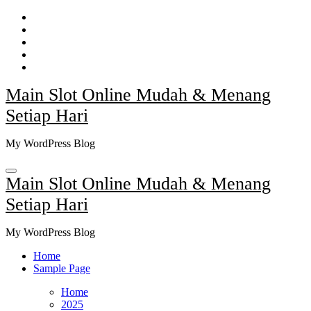
Skip
to
content
Main Slot Online Mudah & Menang
Setiap Hari
My WordPress Blog
Main Slot Online Mudah & Menang
Setiap Hari
My WordPress Blog
Home
Sample Page
Home
2025