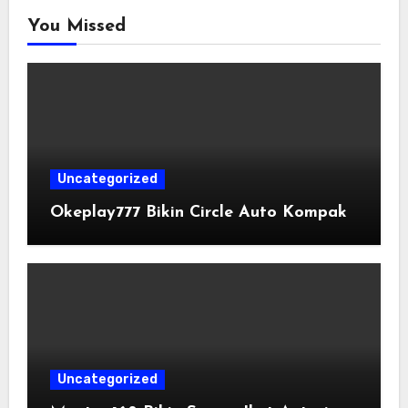
You Missed
Uncategorized
Okeplay777 Bikin Circle Auto Kompak
Uncategorized