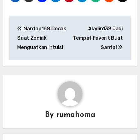
Post
Mantap168 Cocok
Aladin138 Jadi
navigation
Saat Zodiak
Tempat Favorit Buat
Menguatkan Intuisi
Santai
By
rumahoma