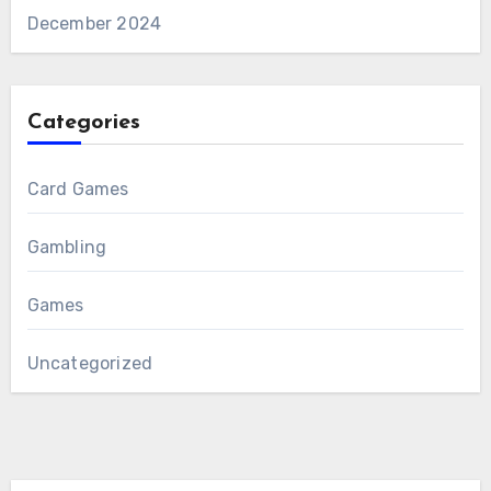
December 2024
Categories
Card Games
Gambling
Games
Uncategorized