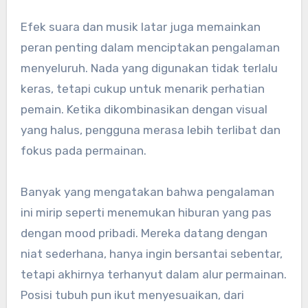
Efek suara dan musik latar juga memainkan
peran penting dalam menciptakan pengalaman
menyeluruh. Nada yang digunakan tidak terlalu
keras, tetapi cukup untuk menarik perhatian
pemain. Ketika dikombinasikan dengan visual
yang halus, pengguna merasa lebih terlibat dan
fokus pada permainan.
Banyak yang mengatakan bahwa pengalaman
ini mirip seperti menemukan hiburan yang pas
dengan mood pribadi. Mereka datang dengan
niat sederhana, hanya ingin bersantai sebentar,
tetapi akhirnya terhanyut dalam alur permainan.
Posisi tubuh pun ikut menyesuaikan, dari