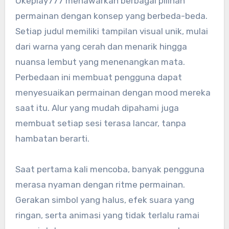
Okeplay777 menawarkan berbagai pilihan
permainan dengan konsep yang berbeda-beda.
Setiap judul memiliki tampilan visual unik, mulai
dari warna yang cerah dan menarik hingga
nuansa lembut yang menenangkan mata.
Perbedaan ini membuat pengguna dapat
menyesuaikan permainan dengan mood mereka
saat itu. Alur yang mudah dipahami juga
membuat setiap sesi terasa lancar, tanpa
hambatan berarti.
Saat pertama kali mencoba, banyak pengguna
merasa nyaman dengan ritme permainan.
Gerakan simbol yang halus, efek suara yang
ringan, serta animasi yang tidak terlalu ramai