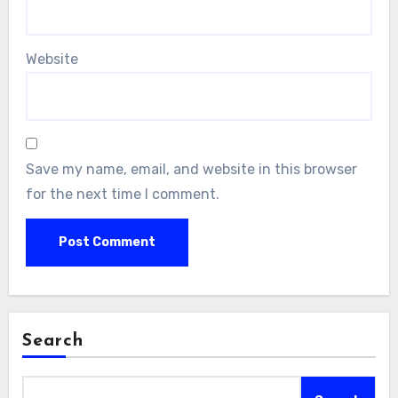
Website
Save my name, email, and website in this browser
for the next time I comment.
Search