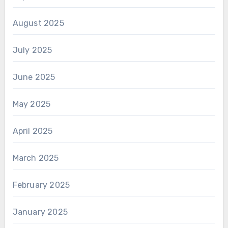
August 2025
July 2025
June 2025
May 2025
April 2025
March 2025
February 2025
January 2025