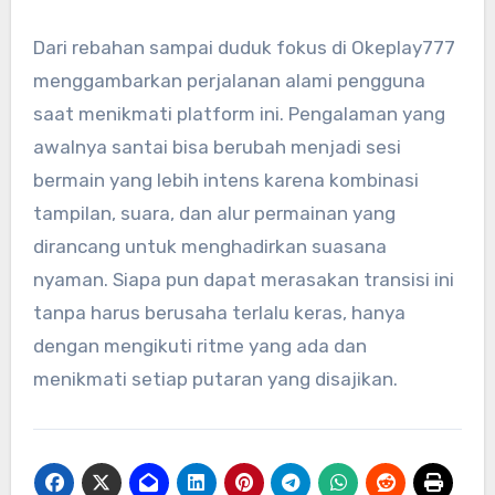
Dari rebahan sampai duduk fokus di Okeplay777
menggambarkan perjalanan alami pengguna
saat menikmati platform ini. Pengalaman yang
awalnya santai bisa berubah menjadi sesi
bermain yang lebih intens karena kombinasi
tampilan, suara, dan alur permainan yang
dirancang untuk menghadirkan suasana
nyaman. Siapa pun dapat merasakan transisi ini
tanpa harus berusaha terlalu keras, hanya
dengan mengikuti ritme yang ada dan
menikmati setiap putaran yang disajikan.