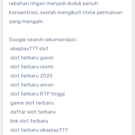
rebahan ringan menjadi duduk penuh
konsentrasi, seolah mengikuti ritme permainan
yang mengalir.
Google search rekomendasi :
okeplay777 slot
slot terbaru gacor
slot terbaru resmi
slot terbaru 2025
slot terbaru aman
slot terbaru RTP tinggi
game slot terbaru
daftar slot terbaru
link slot terbaru
slot terbaru okeplay777