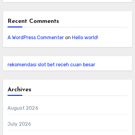
Recent Comments
A WordPress Commenter
on
Hello world!
rekomendasi slot bet receh cuan besar
Archives
August 2026
July 2026