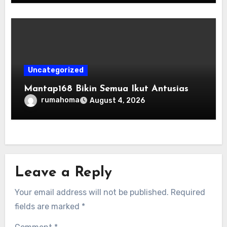
Uncategorized
Mantap168 Bikin Semua Ikut Antusias
rumahoma
August 4, 2026
Leave a Reply
Your email address will not be published.
Required
fields are marked
*