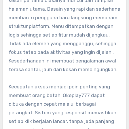
Kesan pertama biasanya muncul dari tampilan
halaman utama. Desain yang rapi dan sederhana
membantu pengguna baru langsung memahami
struktur platform. Menu ditempatkan dengan
logis sehingga setiap fitur mudah dijangkau.
Tidak ada elemen yang mengganggu, sehingga
fokus tetap pada aktivitas yang ingin dijalani.
Kesederhanaan ini membuat pengalaman awal
terasa santai, jauh dari kesan membingungkan.
Kecepatan akses menjadi poin penting yang
membuat orang betah. Okeplay777 dapat
dibuka dengan cepat melalui berbagai
perangkat. Sistem yang responsif memastikan
setiap klik berjalan lancar, tanpa jeda panjang