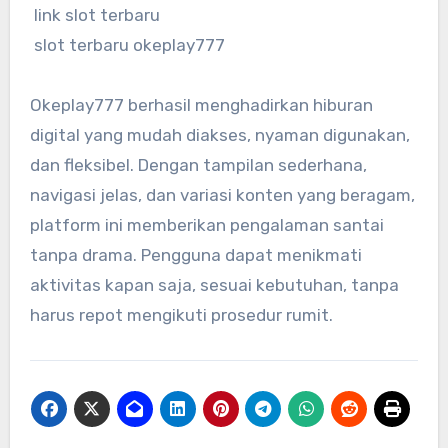
link slot terbaru
slot terbaru okeplay777
Okeplay777 berhasil menghadirkan hiburan
digital yang mudah diakses, nyaman digunakan,
dan fleksibel. Dengan tampilan sederhana,
navigasi jelas, dan variasi konten yang beragam,
platform ini memberikan pengalaman santai
tanpa drama. Pengguna dapat menikmati
aktivitas kapan saja, sesuai kebutuhan, tanpa
harus repot mengikuti prosedur rumit.