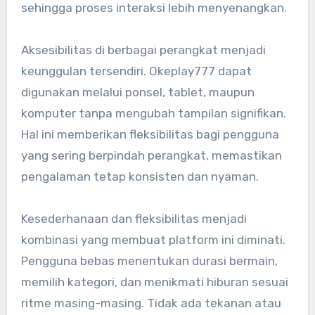
sehingga proses interaksi lebih menyenangkan.
Aksesibilitas di berbagai perangkat menjadi
keunggulan tersendiri. Okeplay777 dapat
digunakan melalui ponsel, tablet, maupun
komputer tanpa mengubah tampilan signifikan.
Hal ini memberikan fleksibilitas bagi pengguna
yang sering berpindah perangkat, memastikan
pengalaman tetap konsisten dan nyaman.
Kesederhanaan dan fleksibilitas menjadi
kombinasi yang membuat platform ini diminati.
Pengguna bebas menentukan durasi bermain,
memilih kategori, dan menikmati hiburan sesuai
ritme masing-masing. Tidak ada tekanan atau