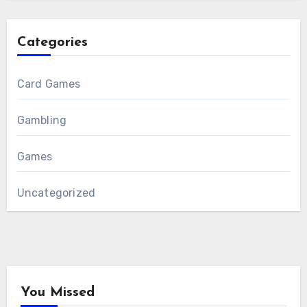
Categories
Card Games
Gambling
Games
Uncategorized
You Missed