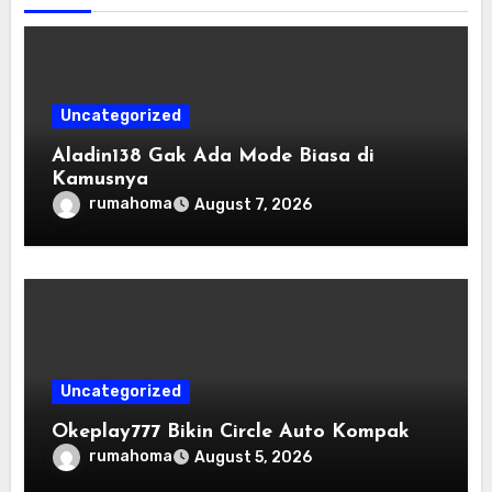
Uncategorized
Aladin138 Gak Ada Mode Biasa di
Kamusnya
rumahoma
August 7, 2026
Uncategorized
Okeplay777 Bikin Circle Auto Kompak
rumahoma
August 5, 2026