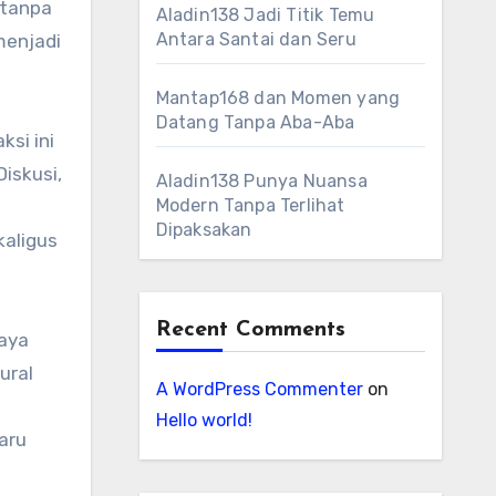
 tanpa
Aladin138 Jadi Titik Temu
Antara Santai dan Seru
menjadi
Mantap168 dan Momen yang
Datang Tanpa Aba-Aba
ksi ini
iskusi,
Aladin138 Punya Nuansa
Modern Tanpa Terlihat
Dipaksakan
kaligus
Recent Comments
daya
ural
A WordPress Commenter
on
Hello world!
aru