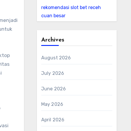
rekomendasi slot bet receh
cuan besar
menjadi
untuk
Archives
ktop
August 2026
itas
i
July 2026
June 2026
May 2026
p
April 2026
vasi