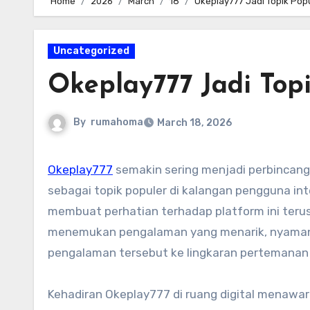
Home
2026
March
18
Okeplay777 Jadi Topik Pop
Uncategorized
Okeplay777 Jadi Top
By
rumahoma
March 18, 2026
Okeplay777
semakin sering menjadi perbincanga
sebagai topik populer di kalangan pengguna int
membuat perhatian terhadap platform ini ter
menemukan pengalaman yang menarik, nyaman
pengalaman tersebut ke lingkaran pertemanan
Kehadiran Okeplay777 di ruang digital menaw