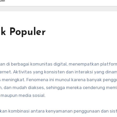
uler
ik Populer
n di berbagai komunitas digital, menempatkan platform
ernet. Aktivitas yang konsisten dan interaksi yang dina
us meningkat. Fenomena ini muncul karena banyak peng
, dan mudah diakses, sehingga mereka cenderung mem
 maupun media sosial.
arkan kombinasi antara kenyamanan penggunaan dan si