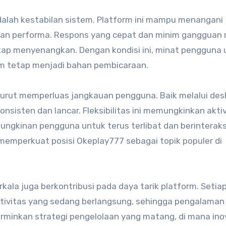
dalah kestabilan sistem. Platform ini mampu menangani
an performa. Respons yang cepat dan minim gangguan 
ap menyenangkan. Dengan kondisi ini, minat pengguna 
rm tetap menjadi bahan pembicaraan.
urut memperluas jangkauan pengguna. Baik melalui des
sisten dan lancar. Fleksibilitas ini memungkinkan aktiv
ngkinan pengguna untuk terus terlibat dan berinteraks
 memperkuat posisi Okeplay777 sebagai topik populer di
kala juga berkontribusi pada daya tarik platform. Setia
tivitas yang sedang berlangsung, sehingga pengalaman
rminkan strategi pengelolaan yang matang, di mana ino