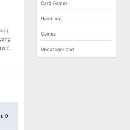
Card Games
Gambling
yang
Games
 yang
sif,
Uncategorized
as