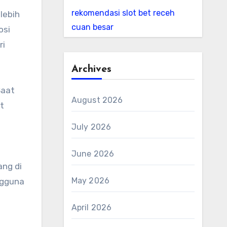
rekomendasi slot bet receh
lebih
cuan besar
osi
ri
Archives
Saat
August 2026
t
July 2026
June 2026
ang di
May 2026
ngguna
April 2026