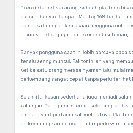
Di era internet sekarang, sebuah platform bis
alami di banyak tempat. Mantap168 terlihat me
dan dekat dengan kebiasaan pengguna online 
promosi, tetapi juga dari rekomendasi teman, p
Banyak pengguna saat ini lebih percaya pada s
terlalu sering muncul. Faktor inilah yang mem
Ketika satu orang merasa nyaman lalu mulai m
berkembang sangat cepat tanpa perlu terlihat 
Selain itu, kesan sederhana juga menjadi sala
kalangan. Pengguna internet sekarang lebih 
bingung saat pertama kali melihatnya. Platfor
berkembang karena orang tidak perlu waktu la