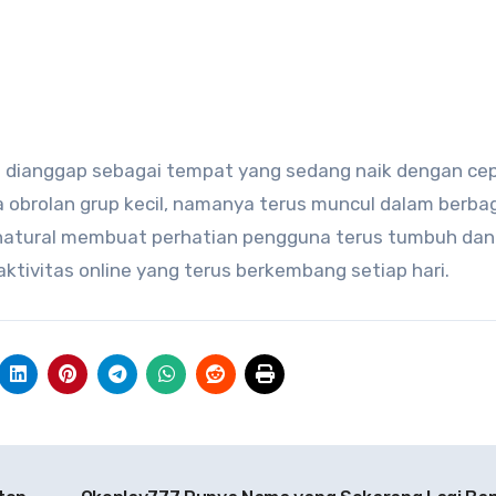
g dianggap sebagai tempat yang sedang naik dengan cep
ga obrolan grup kecil, namanya terus muncul dalam berba
natural membuat perhatian pengguna terus tumbuh dan
tivitas online yang terus berkembang setiap hari.