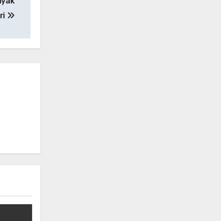
nyak
ri