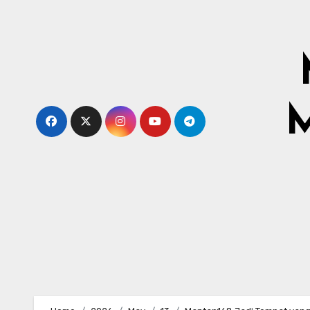
Skip
to
content