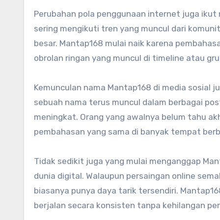
Perubahan pola penggunaan internet juga ikut
sering mengikuti tren yang muncul dari komuni
besar. Mantap168 mulai naik karena pembahas
obrolan ringan yang muncul di timeline atau gr
Kemunculan nama Mantap168 di media sosial 
sebuah nama terus muncul dalam berbagai post
meningkat. Orang yang awalnya belum tahu akhi
pembahasan yang sama di banyak tempat berb
Tidak sedikit juga yang mulai menganggap Man
dunia digital. Walaupun persaingan online se
biasanya punya daya tarik tersendiri. Mantap
berjalan secara konsisten tanpa kehilangan perh