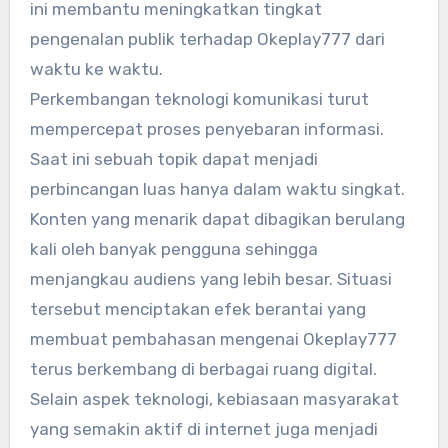
ini membantu meningkatkan tingkat
pengenalan publik terhadap Okeplay777 dari
waktu ke waktu.
Perkembangan teknologi komunikasi turut
mempercepat proses penyebaran informasi.
Saat ini sebuah topik dapat menjadi
perbincangan luas hanya dalam waktu singkat.
Konten yang menarik dapat dibagikan berulang
kali oleh banyak pengguna sehingga
menjangkau audiens yang lebih besar. Situasi
tersebut menciptakan efek berantai yang
membuat pembahasan mengenai Okeplay777
terus berkembang di berbagai ruang digital.
Selain aspek teknologi, kebiasaan masyarakat
yang semakin aktif di internet juga menjadi