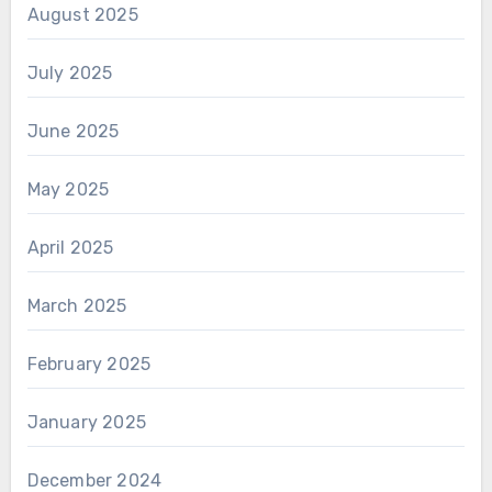
August 2025
July 2025
June 2025
May 2025
April 2025
March 2025
February 2025
January 2025
December 2024