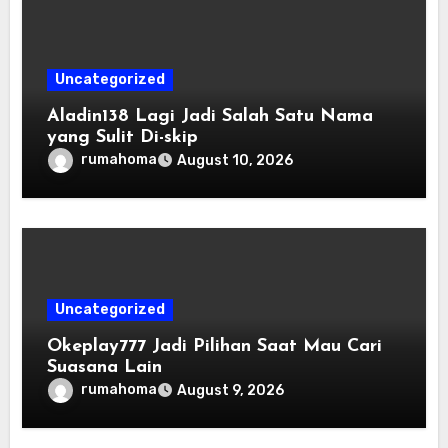
Uncategorized
Aladin138 Lagi Jadi Salah Satu Nama
yang Sulit Di-skip
rumahoma
August 10, 2026
Uncategorized
Okeplay777 Jadi Pilihan Saat Mau Cari
Suasana Lain
rumahoma
August 9, 2026