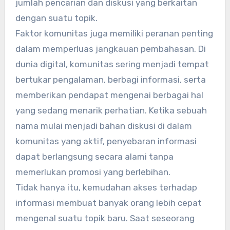
jumlah pencarian dan diskusi yang berkaitan
dengan suatu topik.
Faktor komunitas juga memiliki peranan penting
dalam memperluas jangkauan pembahasan. Di
dunia digital, komunitas sering menjadi tempat
bertukar pengalaman, berbagi informasi, serta
memberikan pendapat mengenai berbagai hal
yang sedang menarik perhatian. Ketika sebuah
nama mulai menjadi bahan diskusi di dalam
komunitas yang aktif, penyebaran informasi
dapat berlangsung secara alami tanpa
memerlukan promosi yang berlebihan.
Tidak hanya itu, kemudahan akses terhadap
informasi membuat banyak orang lebih cepat
mengenal suatu topik baru. Saat seseorang