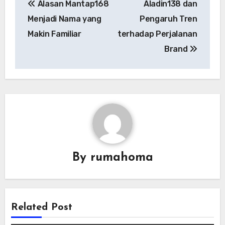
Alasan Mantap168
Aladin138 dan
navigation
Menjadi Nama yang
Pengaruh Tren
Makin Familiar
terhadap Perjalanan
Brand
By
rumahoma
Related Post