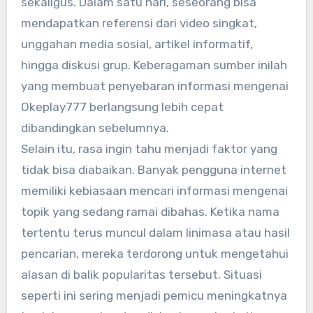
sekaligus. Dalam satu hari, seseorang bisa
mendapatkan referensi dari video singkat,
unggahan media sosial, artikel informatif,
hingga diskusi grup. Keberagaman sumber inilah
yang membuat penyebaran informasi mengenai
Okeplay777 berlangsung lebih cepat
dibandingkan sebelumnya.
Selain itu, rasa ingin tahu menjadi faktor yang
tidak bisa diabaikan. Banyak pengguna internet
memiliki kebiasaan mencari informasi mengenai
topik yang sedang ramai dibahas. Ketika nama
tertentu terus muncul dalam linimasa atau hasil
pencarian, mereka terdorong untuk mengetahui
alasan di balik popularitas tersebut. Situasi
seperti ini sering menjadi pemicu meningkatnya