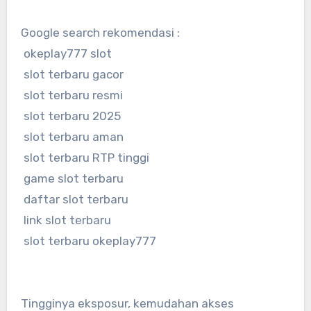
Google search rekomendasi :
okeplay777 slot
slot terbaru gacor
slot terbaru resmi
slot terbaru 2025
slot terbaru aman
slot terbaru RTP tinggi
game slot terbaru
daftar slot terbaru
link slot terbaru
slot terbaru okeplay777
Tingginya eksposur, kemudahan akses