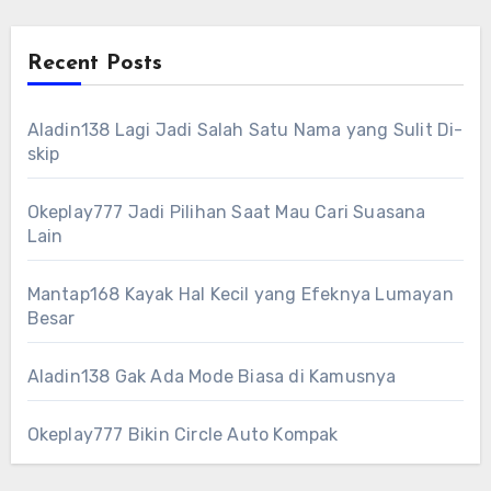
Recent Posts
Aladin138 Lagi Jadi Salah Satu Nama yang Sulit Di-
skip
Okeplay777 Jadi Pilihan Saat Mau Cari Suasana
Lain
Mantap168 Kayak Hal Kecil yang Efeknya Lumayan
Besar
Aladin138 Gak Ada Mode Biasa di Kamusnya
Okeplay777 Bikin Circle Auto Kompak