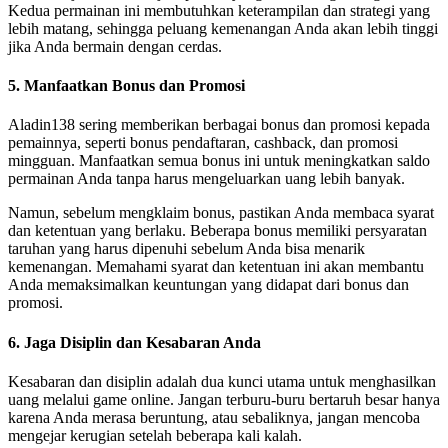
Kedua permainan ini membutuhkan keterampilan dan strategi yang
lebih matang, sehingga peluang kemenangan Anda akan lebih tinggi
jika Anda bermain dengan cerdas.
5.
Manfaatkan Bonus dan Promosi
Aladin138 sering memberikan berbagai bonus dan promosi kepada
pemainnya, seperti bonus pendaftaran, cashback, dan promosi
mingguan. Manfaatkan semua bonus ini untuk meningkatkan saldo
permainan Anda tanpa harus mengeluarkan uang lebih banyak.
Namun, sebelum mengklaim bonus, pastikan Anda membaca syarat
dan ketentuan yang berlaku. Beberapa bonus memiliki persyaratan
taruhan yang harus dipenuhi sebelum Anda bisa menarik
kemenangan. Memahami syarat dan ketentuan ini akan membantu
Anda memaksimalkan keuntungan yang didapat dari bonus dan
promosi.
6.
Jaga Disiplin dan Kesabaran Anda
Kesabaran dan disiplin adalah dua kunci utama untuk menghasilkan
uang melalui game online. Jangan terburu-buru bertaruh besar hanya
karena Anda merasa beruntung, atau sebaliknya, jangan mencoba
mengejar kerugian setelah beberapa kali kalah.