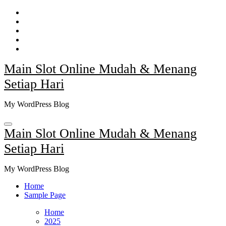
Skip
to
content
Main Slot Online Mudah & Menang
Setiap Hari
My WordPress Blog
Main Slot Online Mudah & Menang
Setiap Hari
My WordPress Blog
Home
Sample Page
Home
2025