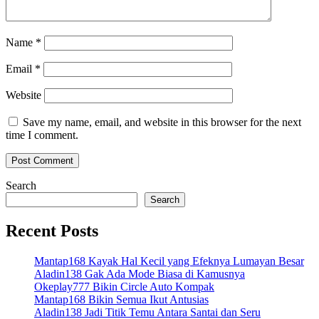
Name
*
Email
*
Website
Save my name, email, and website in this browser for the next
time I comment.
Search
Search
Recent Posts
Mantap168 Kayak Hal Kecil yang Efeknya Lumayan Besar
Aladin138 Gak Ada Mode Biasa di Kamusnya
Okeplay777 Bikin Circle Auto Kompak
Mantap168 Bikin Semua Ikut Antusias
Aladin138 Jadi Titik Temu Antara Santai dan Seru