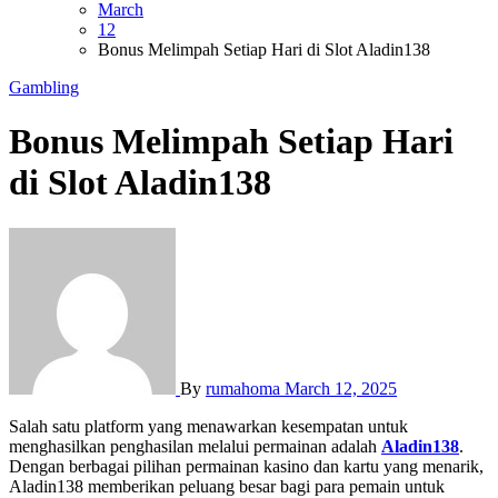
March
12
Bonus Melimpah Setiap Hari di Slot Aladin138
Gambling
Bonus Melimpah Setiap Hari
di Slot Aladin138
By
rumahoma
March 12, 2025
Salah satu platform yang menawarkan kesempatan untuk
menghasilkan penghasilan melalui permainan adalah
Aladin138
.
Dengan berbagai pilihan permainan kasino dan kartu yang menarik,
Aladin138 memberikan peluang besar bagi para pemain untuk