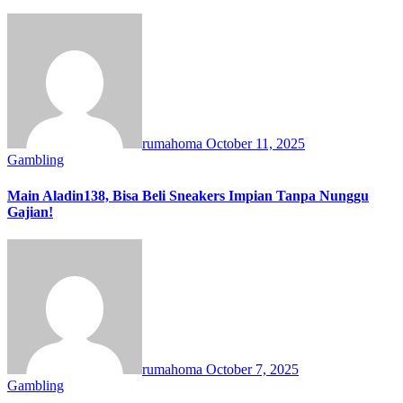
rumahoma
October 11, 2025
Gambling
Main Aladin138, Bisa Beli Sneakers Impian Tanpa Nunggu
Gajian!
rumahoma
October 7, 2025
Gambling