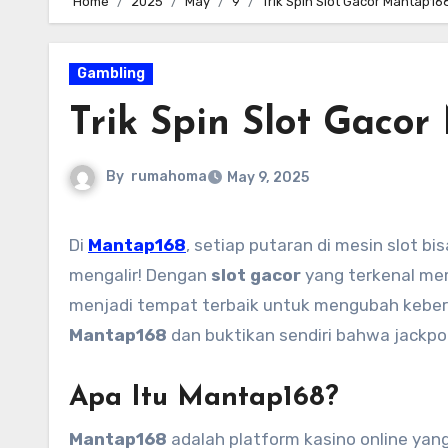
Home
2025
May
9
Trik Spin Slot Gacor Mantap16
Gambling
Trik Spin Slot Gacor
By
rumahoma
May 9, 2025
Di
Mantap168
, setiap putaran di mesin slot 
mengalir! Dengan
slot gacor
yang terkenal mem
menjadi tempat terbaik untuk mengubah keberu
Mantap168
dan buktikan sendiri bahwa jackpot
Apa Itu Mantap168?
Mantap168
adalah platform kasino online yan