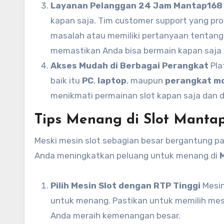
Layanan Pelanggan 24 Jam
Mantap168
kapan saja. Tim customer support yang pro
masalah atau memiliki pertanyaan tentang
memastikan Anda bisa bermain kapan saja
Akses Mudah di Berbagai Perangkat
Pla
baik itu
PC
,
laptop
, maupun
perangkat mo
menikmati permainan slot kapan saja dan d
Tips Menang di Slot Manta
Meski mesin slot sebagian besar bergantung p
Anda meningkatkan peluang untuk menang di
Pilih Mesin Slot dengan RTP Tinggi
Mesin
untuk menang. Pastikan untuk memilih me
Anda meraih kemenangan besar.