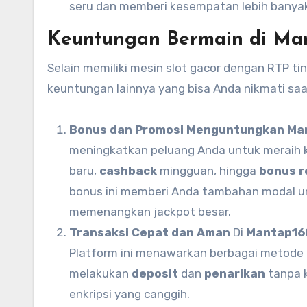
seru dan memberi kesempatan lebih banya
Keuntungan Bermain di Ma
Selain memiliki mesin slot gacor dengan RTP ti
keuntungan lainnya yang bisa Anda nikmati saa
Bonus dan Promosi Menguntungkan
Ma
meningkatkan peluang Anda untuk meraih k
baru,
cashback
mingguan, hingga
bonus r
bonus ini memberi Anda tambahan modal u
memenangkan jackpot besar.
Transaksi Cepat dan Aman
Di
Mantap16
Platform ini menawarkan berbagai metode
melakukan
deposit
dan
penarikan
tanpa k
enkripsi yang canggih.