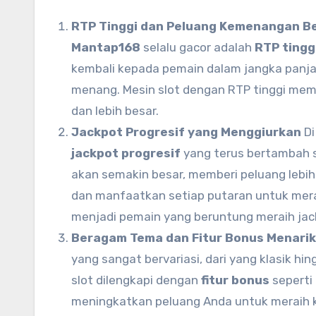
RTP Tinggi dan Peluang Kemenangan B
Mantap168
selalu gacor adalah
RTP tingg
kembali kepada pemain dalam jangka panja
menang. Mesin slot dengan RTP tinggi mem
dan lebih besar.
Jackpot Progresif yang Menggiurkan
D
jackpot progresif
yang terus bertambah se
akan semakin besar, memberi peluang lebi
dan manfaatkan setiap putaran untuk mera
menjadi pemain yang beruntung meraih jac
Beragam Tema dan Fitur Bonus Menarik
yang sangat bervariasi, dari yang klasik hi
slot dilengkapi dengan
fitur bonus
seperti 
meningkatkan peluang Anda untuk meraih k