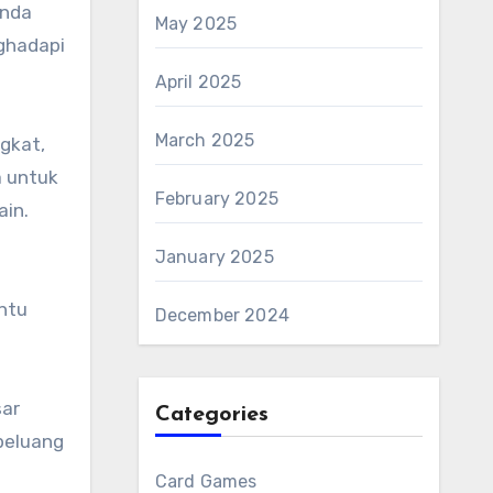
Anda
May 2025
ghadapi
April 2025
March 2025
gkat,
a untuk
February 2025
ain.
January 2025
ntu
December 2024
sar
Categories
peluang
Card Games