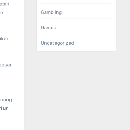
ebih
an
Gambling
Games
ikan
Uncategorized
besar.
enang
itur