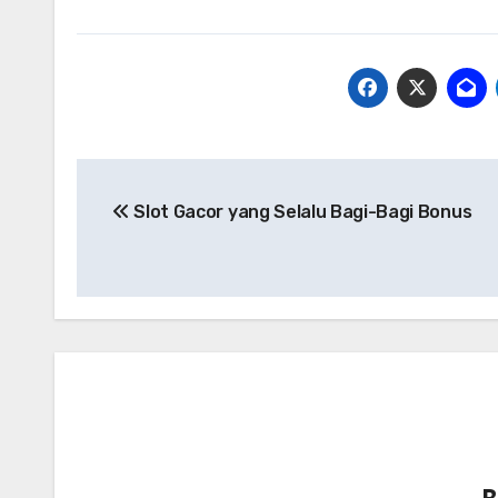
Post
Slot Gacor yang Selalu Bagi-Bagi Bonus
navigation