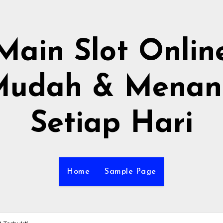
Main Slot Onlin
Mudah & Menan
Setiap Hari
Home
Sample Page