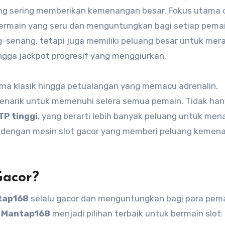
yang sering memberikan kemenangan besar. Fokus utama d
rmain yang seru dan menguntungkan bagi setiap pemain
g-senang, tetapi juga memiliki peluang besar untuk mera
ingga jackpot progresif yang menggiurkan.
ema klasik hingga petualangan yang memacu adrenalin,
enarik untuk memenuhi selera semua pemain. Tidak hany
TP tinggi
, yang berarti lebih banyak peluang untuk men
at dengan mesin slot gacor yang memberi peluang kemen
Gacor?
tap168
selalu gacor dan menguntungkan bagi para pema
t
Mantap168
menjadi pilihan terbaik untuk bermain slot: