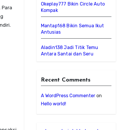
Okeplay777 Bikin Circle Auto
 Para
Kompak
ng
diri.
Mantap168 Bikin Semua Ikut
Antusias
Aladin138 Jadi Titik Temu
Antara Santai dan Seru
Recent Comments
A WordPress Commenter
on
Hello world!
ansaksi