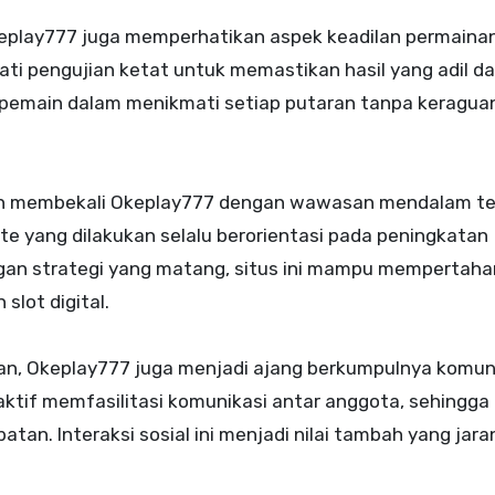
eplay777 juga memperhatikan aspek keadilan permainan
ti pengujian ketat untuk memastikan hasil yang adil d
i pemain dalam menikmati setiap putaran tanpa keragua
elah membekali Okeplay777 dengan wawasan mendalam t
e yang dilakukan selalu berorientasi pada peningkatan
ngan strategi yang matang, situs ini mampu mempertah
slot digital.
, Okeplay777 juga menjadi ajang berkumpulnya komun
raktif memfasilitasi komunikasi antar anggota, sehingga
tan. Interaksi sosial ini menjadi nilai tambah yang jara