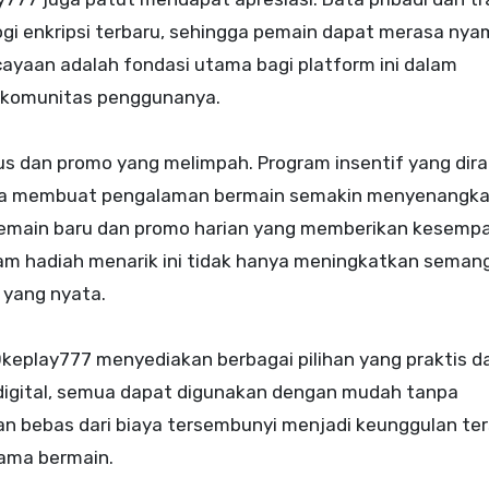
gi enkripsi terbaru, sehingga pemain dapat merasa ny
cayaan adalah fondasi utama bagi platform ini dalam
komunitas penggunanya.
nus dan promo yang melimpah. Program insentif yang dir
ta membuat pengalaman bermain semakin menyenangka
pemain baru dan promo harian yang memberikan kesemp
am hadiah menarik ini tidak hanya meningkatkan seman
 yang nyata.
Okeplay777 menyediakan berbagai pilihan yang praktis d
 digital, semua dapat digunakan dengan mudah tanpa
n bebas dari biaya tersembunyi menjadi keunggulan ter
ama bermain.