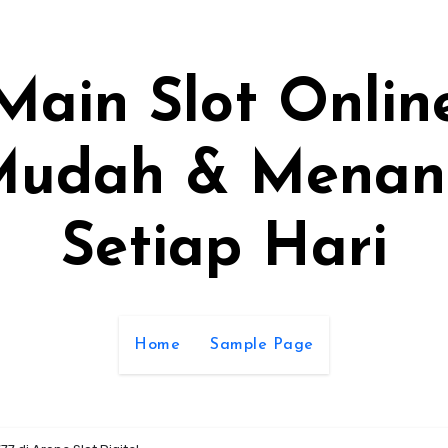
Main Slot Onlin
Mudah & Menan
Setiap Hari
Home
Sample Page