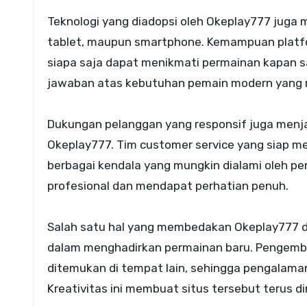
Teknologi yang diadopsi oleh Okeplay777 juga 
tablet, maupun smartphone. Kemampuan platfo
siapa saja dapat menikmati permainan kapan saj
jawaban atas kebutuhan pemain modern yang 
Dukungan pelanggan yang responsif juga menja
Okeplay777. Tim customer service yang siap m
berbagai kendala yang mungkin dialami oleh p
profesional dan mendapat perhatian penuh.
Salah satu hal yang membedakan Okeplay777 da
dalam menghadirkan permainan baru. Pengembang
ditemukan di tempat lain, sehingga pengalama
Kreativitas ini membuat situs tersebut terus di