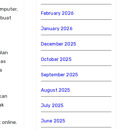
omputer,
February 2026
mbuat
January 2026
December 2025
ilan
October 2025
tas
a
September 2025
August 2025
kan
ak
July 2025
June 2025
 online.