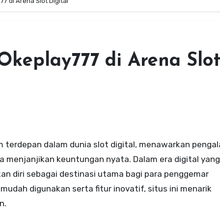
 di Arena Slot Digital
keplay777 di Arena Slo
m terdepan dalam dunia slot digital, menawarkan penga
a menjanjikan keuntungan nyata. Dalam era digital yang
n diri sebagai destinasi utama bagi para penggemar
udah digunakan serta fitur inovatif, situs ini menarik
n.