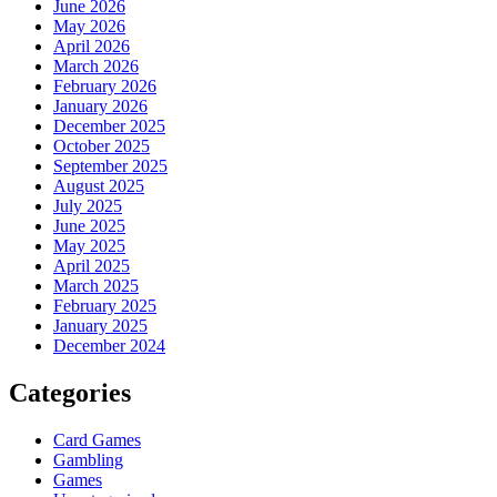
June 2026
May 2026
April 2026
March 2026
February 2026
January 2026
December 2025
October 2025
September 2025
August 2025
July 2025
June 2025
May 2025
April 2025
March 2025
February 2025
January 2025
December 2024
Categories
Card Games
Gambling
Games