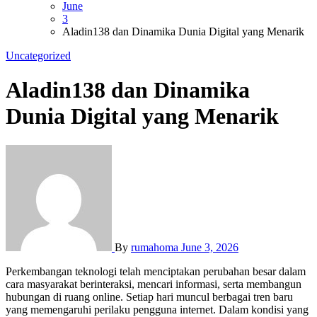
June
3
Aladin138 dan Dinamika Dunia Digital yang Menarik
Uncategorized
Aladin138 dan Dinamika
Dunia Digital yang Menarik
By
rumahoma
June 3, 2026
Perkembangan teknologi telah menciptakan perubahan besar dalam
cara masyarakat berinteraksi, mencari informasi, serta membangun
hubungan di ruang online. Setiap hari muncul berbagai tren baru
yang memengaruhi perilaku pengguna internet. Dalam kondisi yang