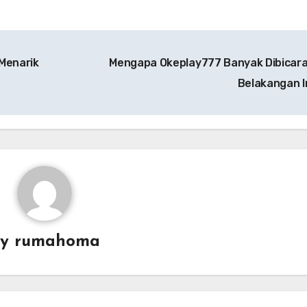
 Menarik
Mengapa Okeplay777 Banyak Dibicar
Belakangan I
By
rumahoma