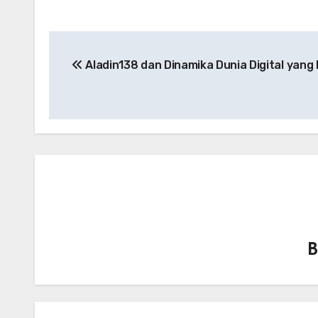
Post
Aladin138 dan Dinamika Dunia Digital yang
navigation