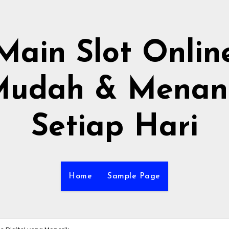
Main Slot Onlin
Mudah & Menan
Setiap Hari
Home
Sample Page