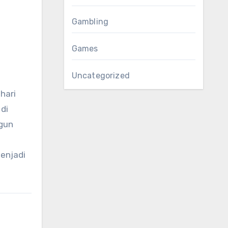
Gambling
Games
Uncategorized
hari
di
gun
enjadi