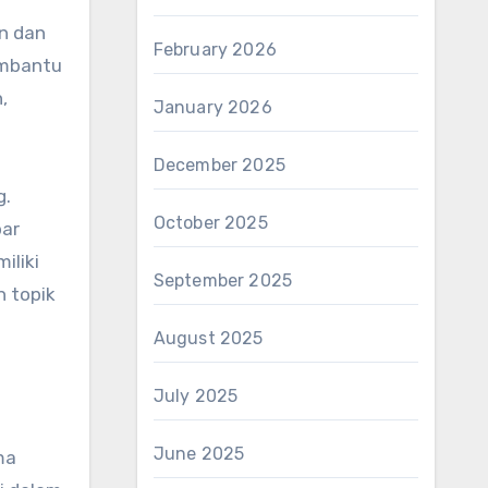
n dan
February 2026
embantu
,
January 2026
December 2025
g.
October 2025
bar
iliki
September 2025
 topik
August 2025
July 2025
June 2025
ma