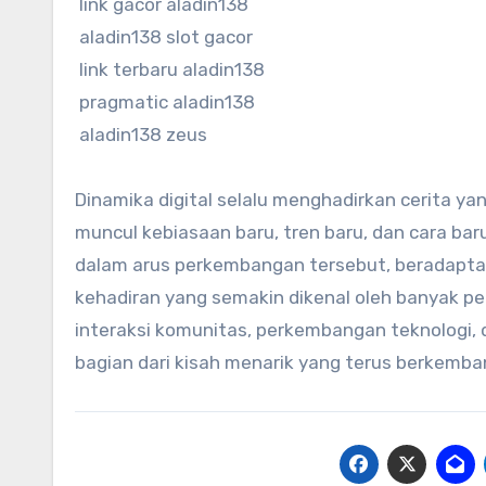
link gacor aladin138
aladin138 slot gacor
link terbaru aladin138
pragmatic aladin138
aladin138 zeus
Dinamika digital selalu menghadirkan cerita ya
muncul kebiasaan baru, tren baru, dan cara bar
dalam arus perkembangan tersebut, beradapta
kehadiran yang semakin dikenal oleh banyak pen
interaksi komunitas, perkembangan teknologi, 
bagian dari kisah menarik yang terus berkemba