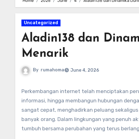
Home
2026
June
4
Aladin138 dan Dinamika Duni
Uncategorized
Aladin138 dan Dinam
Menarik
By
rumahoma
June 4, 2026
Perkembangan internet telah menciptakan perubahan besar dalam cara manusia berkomunikasi, mencari
informasi, hingga membangun hubungan dengan 
sangat cepat, menghadirkan peluang sekaligus t
banyak orang. Dalam lingkungan yang penuh akt
tumbuh bersama perubahan yang terus berlang