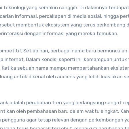
ai teknologi yang semakin canggih. Di dalamnya terdapa
encarian informasi, percakapan di media sosial, hingga pe
s tersebut membentuk ekosistem yang terus berkembang 
rinteraksi dengan informasi yang mereka temukan.
kompetitif. Setiap hari, berbagai nama baru bermunculan
 internet. Dalam kondisi seperti ini, kemampuan untuk
ing. Ketika sebuah nama mampu mempertahankan eksiste
luang untuk dikenal oleh audiens yang lebih luas akan s
arik adalah perubahan tren yang berlangsung sangat ce
rgantikan oleh pembahasan baru dalam waktu singkat. Kare
u pengguna agar tetap relevan dengan perkembangan y
gan yang terus bergerak tersebut, mengikuti perubahan t