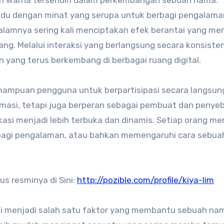
an warna tersendiri dalam perkembangan sebuah nama.
idu dengan minat yang serupa untuk berbagi pengalama
 dalamnya sering kali menciptakan efek berantai yang m
ng. Melalui interaksi yang berlangsung secara konsisten
 yang terus berkembang di berbagai ruang digital.
kemampuan pengguna untuk berpartisipasi secara langsun
rmasi, tetapi juga berperan sebagai pembuat dan penye
si menjadi lebih terbuka dan dinamis. Setiap orang mem
agi pengalaman, atau bahkan memengaruhi cara sebuah
s resminya di Sini:
http://pozible.com/profile/kiya-lim
si menjadi salah satu faktor yang membantu sebuah na