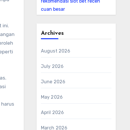
rekomendasi slot bet receh
cuan besar
ini.
Archives
langan
eroleh
August 2026
eperti
July 2026
as.
June 2026
asi
t
May 2026
 harus
April 2026
March 2026